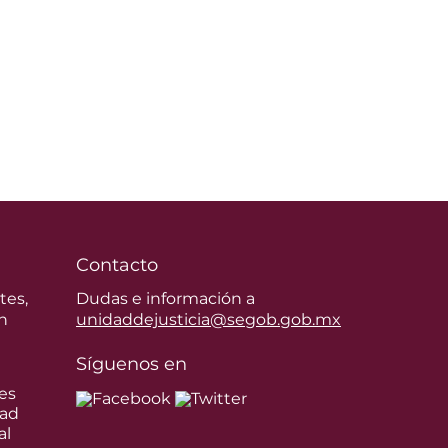
Contacto
tes,
Dudas e información a
n
unidaddejusticia@segob.gob.mx
Síguenos en
es
dad
al