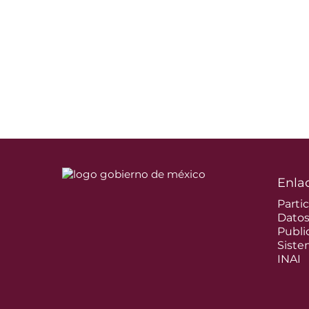
Enla
Parti
Dato
Publi
Siste
INAI