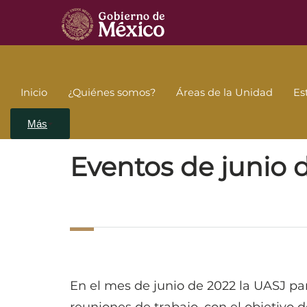
Consulta
Externa
Inicio
¿Quiénes somos?
Áreas de la Unidad
Es
Inicio
Eventos
Eventos de junio de 20
UASJ
Más
Eventos de junio 
En el mes de junio de 2022 la UASJ par